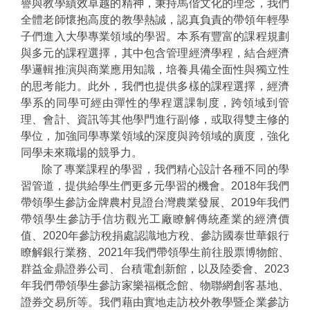
譽與教學績效卓越的精神，秉持馬偕文化的理念，我們
全體老師懷抱高度的教學熱誠，認真負責的帶領年輕學
子們進入大學專業領域的學習。本系有豐富的課程規劃
與多元的課程選擇，其中包含管理經濟學程，結合經濟
學邏輯推演與商業應用知識，培養具備全面性與獨立性
的思考能力。此外，我們也提供多樣的課程選擇，經濟
學系的同學可經由彈性的學程選課制度，跨領域到管
理、會計、資訊等其他學門進行副修，或取得雙主修的
學位，加強同學專業領域的深度與跨領域的廣度，強化
同學未來職場的競爭力。
除了專業課程的學習，我們精心設計各種不同的學
習管道，提供給學生們更多元學習的機會。2018年我們
帶領學生參訪金牌農村見證台灣農業發展、2019年我們
帶領學生參訪手信坊觀光工廠瞭解傳統產業的經濟價
值、2020年參訪稅捐處認識地方稅、參訪國泰世華銀行
瞭解銀行業務、2021年我們帶領學生前往股票博物館、
群益金鼎證券公司、台積電創新館，以及陸委會、2023
年我們帶領學生參訪家樂福概念館、物聯網創客基地、
證券交易所等。我們藉由實地走訪校外教學暨企業參訪