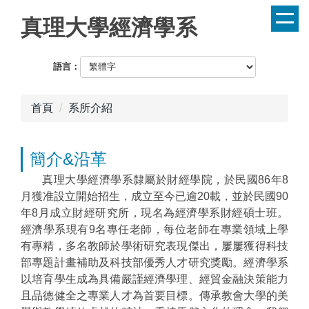
跳
真理大學經濟學系
到
主
要
語言：
內
容
首頁
系所介紹
區
簡介&沿革
真理大學經濟學系隸屬於財經學院，於民國86年8
月獲准設立開始招生，成立至今已逾20載，並於民國90
年8月成立財經研究所，現名為經濟學系財經碩士班。
經濟學系現有9名專任老師，每位老師在專業領域上學
有專精，多名教師於學術研究表現傑出，屢屢獲得科技
部專題計畫補助及科技部優秀人才研究獎勵。經濟學系
以培育學生成為具備嚴謹經濟學理、經貿金融決策能力
且品德健全之專業人才為首要目標。傳承教會大學的美