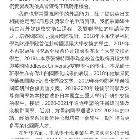
們實習表現優異皆獲得正職聘用機會。
我們也非常重視同學的外語能力，除了提供英日文
相關檢定考試訊息及獎學金的申請資訊。我們鼓勵學生
藉由海外姊妹校交換生課程，及雙聯學位的申請等方
式，培養國際觀，擴展國際視野。2018年本系李昱福同
學為財經學院首位赴韓國漢陽大學交換的學生、2019年
本系彭冠溱同學為全校首位赴韓國梨花女子大學交換的
學生。2019年本系張博特同學為全校首位取得真理大學
與英國Middlesex University雙聯學位的學生。本系碩士
班學生亦有傑出的國際化成果的表現，2018年鐘毓景同
學榮獲國際研討會優秀論文獎、2019年余桐郡同學榮獲
國際研討會優秀論文獎。2019-2020年鐘毓景同學及吳
尊堯同學為本校首波赴日本國立三重大學特別研究交換
的學生。接續，2020-2021年通過申請的莊書瑋同學及
余桐郡同學。近期，方盈鈞同學通過2022-2023年的申
請。經濟學系師長們用心栽培每一個學生，期許培育更
多專業化國際人才。
在升學方面，本系學士班畢業生考取國內外碩士班