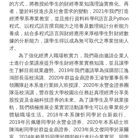
的方式，將教授給學生的財經專業知識理論實務化。再
者，鑒於科技進步及社會需求的變動，2021年我們打造
經濟學系專業教室，並且推行資料科學R語言及Python
程式。以程式語言撰寫能力之培養及數理統計分析能力
養成，結合多程式語言與財經應用來厚植學生對財經數
據的分析能力，讓學生得以成為無可取代之專業技術人
才。
為了強化經濟人職場軟實力，我們藉由邀請企業人
士進行企業講座提升學生財經專業實務知識，並且讓學
生了解目前就業趨勢。2019年我們邀請華為採購部江逸
鴻部長蒞校演講、2020年群益金鼎證券王濬智董事長率
領團隊赴本系進行業師入班授課、2020年永豐金證券團
隊蒞校演講，豐存股大學校園出任務赴真理經濟分享美
股投資及金融科技證券的未來。為了讓學生及早就業接
軌，我們積極推展企業實習活動讓學生可以在畢業前夕
體驗職場生活。2018年本系陳忻同學於台新銀行、
2019年呂佩珊同學於永豐金證券、2020年本系碩士班
陳鴻彬同學於群益金鼎證券、2023年吳文傑同學於萊爾
富、2024年賴昱彣同學於聯邦銀行進行企業實習，同學