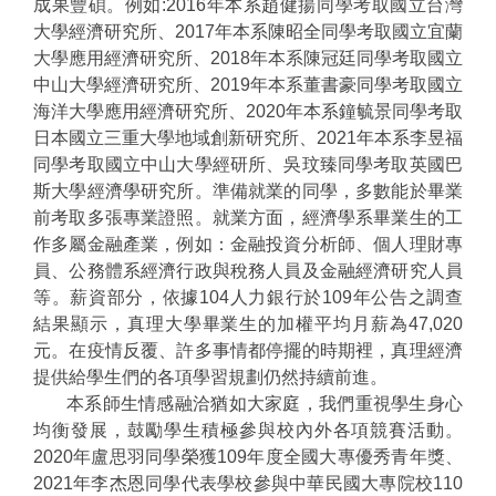
成果豐碩。例如:2016年本系趙健揚同學考取國立台灣
大學經濟研究所、2017年本系陳昭全同學考取國立宜蘭
大學應用經濟研究所、2018年本系陳冠廷同學考取國立
中山大學經濟研究所、2019年本系董書豪同學考取國立
海洋大學應用經濟研究所、2020年本系鐘毓景同學考取
日本國立三重大學地域創新研究所、2021年本系李昱福
同學考取國立中山大學經研所、吳玟臻同學考取英國巴
斯大學經濟學研究所。準備就業的同學，多數能於畢業
前考取多張專業證照。就業方面，經濟學系畢業生的工
作多屬金融產業，例如：金融投資分析師、個人理財專
員、公務體系經濟行政與稅務人員及金融經濟研究人員
等。薪資部分，依據104人力銀行於109年公告之調查
結果顯示，真理大學畢業生的加權平均月薪為47,020
元。在疫情反覆、許多事情都停擺的時期裡，真理經濟
提供給學生們的各項學習規劃仍然持續前進。
本系師生情感融洽猶如大家庭，我們重視學生身心
均衡發展，鼓勵學生積極參與校內外各項競賽活動。
2020年盧思羽同學榮獲109年度全國大專優秀青年獎、
2021年李杰恩同學代表學校參與中華民國大專院校110