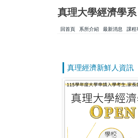
跳
真理大學經濟學系
到
主
要
回首頁
系所介紹
最新消息
課程
內
容
區
真理經濟新鮮人資訊