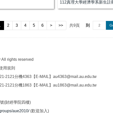
112真理大學經濟學系新生註
1
2
3
4
5
6
>
>>
共
9
頁
到
G
All rights reserved
使用規則
21分機4363【E-MAIL】au4363@mail.au.edu.tw
21分機1863【E-MAIL】au1863@mail.au.edu.tw
2號(財經學院四樓)
/groups/aue2010/
(歡迎加入)