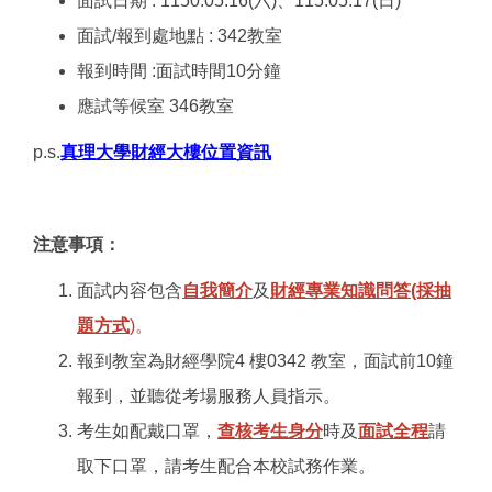
面試日期 : 1150.05.16(六)、115.05.17(日)
面試/報到處地點 : 342教室
報到時間 :面試時間10分鐘
應試等候室 346教室
p.s.
真理大學財經大樓位置資訊
注意事項：
面試内容包含
自我簡介
及
財經專業知識問答(採抽
題方式
)。
報到教室為財經學院4 樓0342 教室，面試前10鐘
報到，並聽從考場服務人員指示。
考生如配戴口罩，
查核考生身分
時及
面試全程
請
取下口罩，請考生配合本校試務作業。